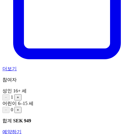
더보기
참여자
성인
16+ 세
1
−
+
어린이
6–15 세
0
−
+
합계
SEK 949
예약하기